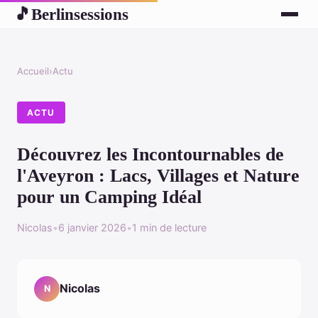
Berlinsessions
🎵
Accueil
›
Actu
ACTU
Découvrez les Incontournables de
l'Aveyron : Lacs, Villages et Nature
pour un Camping Idéal
Nicolas
•
6 janvier 2026
•
1 min de lecture
Nicolas
N