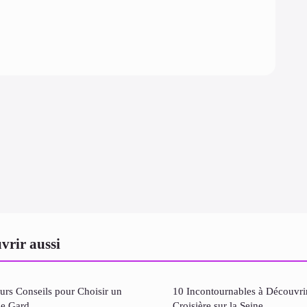
vrir aussi
urs Conseils pour Choisir un
10 Incontournables à Découvri
le Gard
Croisière sur la Seine