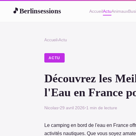
Berlinsessions
🎵
Accueil
Actu
Animaux
Bus
Accueil
›
Actu
ACTU
Découvrez les Mei
l'Eau en France p
Nicolas
•
29 avril 2026
•
1 min de lecture
Le camping en bord de l'eau en France off
activités nautiques. Que vous soyez amate