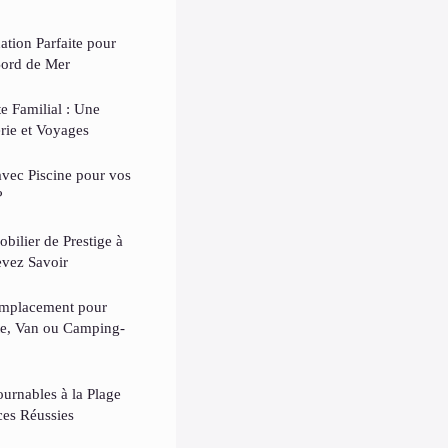
tion Parfaite pour
ord de Mer
e Familial : Une
rie et Voyages
vec Piscine pour vos
?
ilier de Prestige à
evez Savoir
Emplacement pour
te, Van ou Camping-
ournables à la Plage
ces Réussies